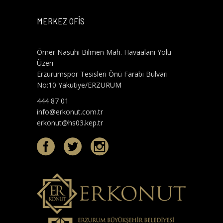
MERKEZ OFİS
Ömer Nasuhi Bilmen Mah. Havaalanı Yolu
Üzeri
Erzurumspor Tesisleri Önü Farabi Bulvarı
No:10 Yakutiye/ERZURUM
444 87 01
info@erkonut.com.tr
erkonut@hs03.kep.tr