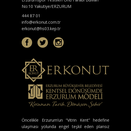
No:10 Yakutiye/ERZURUM
444 87 01
info@erkonut.com.tr
erkonut@hs03.kep.tr
Öncelikle Erzurum’un “Vitrin Kent” hedefine
ulaşması yolunda engel teşkil eden plansız