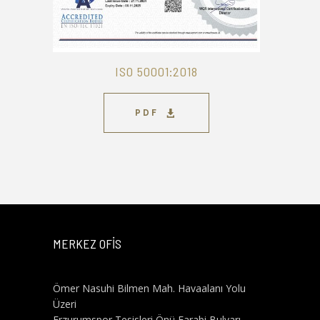
ISO 50001:2018
PDF
MERKEZ OFİS
Ömer Nasuhi Bilmen Mah. Havaalanı Yolu
Üzeri
Erzurumspor Tesisleri Önü Farabi Bulvarı