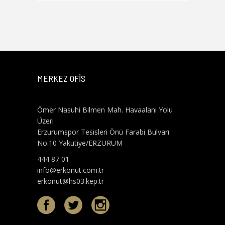
MERKEZ OFİS
Ömer Nasuhi Bilmen Mah. Havaalanı Yolu
Üzeri
Erzurumspor Tesisleri Önü Farabi Bulvarı
No:10 Yakutiye/ERZURUM
444 87 01
info@erkonut.com.tr
erkonut@hs03.kep.tr