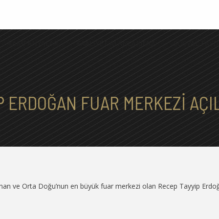
KAMPANYALAR
FAALİYET ALANLARIMIZ
SOSYAL FAYD
P ERDOĞAN FUAR MERKEZI AÇI
an ve Orta Doğu’nun en büyük fuar merkezi olan Recep Tayyip Erdo