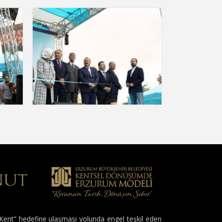
 Kent” hedefine ulaşması yolunda engel teşkil eden