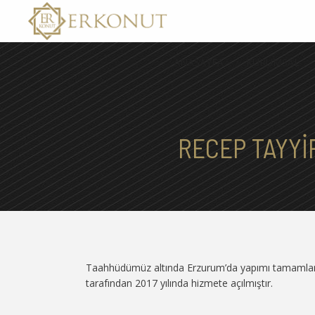
ANASAYFA
KURUMSAL
RECEP TAYYI
Taahhüdümüz altında Erzurum’da yapımı tamamlan
tarafından 2017 yılında hizmete açılmıştır.