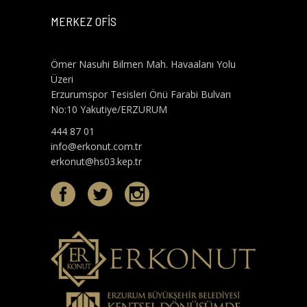
MERKEZ OFİS
Ömer Nasuhi Bilmen Mah. Havaalanı Yolu
Üzeri
Erzurumspor Tesisleri Önü Farabi Bulvarı
No:10 Yakutiye/ERZURUM
444 87 01
info@erkonut.com.tr
erkonut@hs03.kep.tr